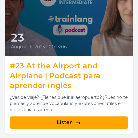
23
August 16, 2023
•
00:13:06
#23 At the Airport and
Airplane | Podcast para
aprender inglés
¿Vas de viaje? ¿Tienes que ir al aeropuerto? ¡Pues no te
pierdas y aprende vocabulario y expresiones útiles en
inglés para usar en el...
Listen