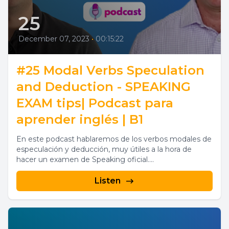
25
December 07, 2023
•
00:15:22
#25 Modal Verbs Speculation
and Deduction - SPEAKING
EXAM tips| Podcast para
aprender inglés | B1
En este podcast hablaremos de los verbos modales de
especulación y deducción, muy útiles a la hora de
hacer un examen de Speaking oficial....
Listen