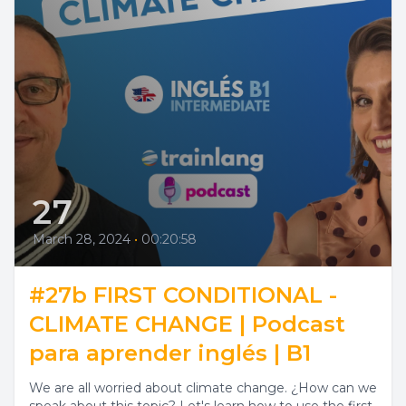
27
March 28, 2024
•
00:20:58
#27b FIRST CONDITIONAL -
CLIMATE CHANGE | Podcast
para aprender inglés | B1
We are all worried about climate change. ¿How can we