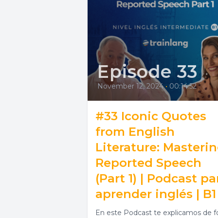
Episode 33
November 12, 2024
•
00:14:52
#33 Iconic Quotes
from English
Literature: Masteri
Reported Speech
(Part 1) | Podcast pa
aprender inglés | B1
En este Podcast te explicamos de 