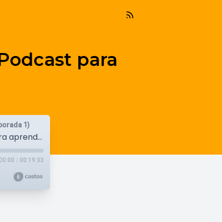
 Podcast para
porada 1)
#27a Let's practice 2nd conditional | Podcast para aprender inglés | B1
00:00
/
00:19:33