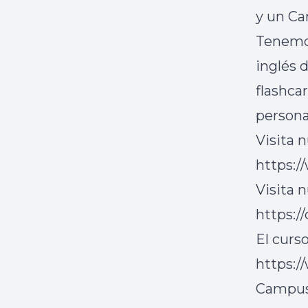
y un Ca
Tenemos
inglés 
flashca
persona
Visita 
https:/
Visita 
https:/
El curs
https:/
Campus 