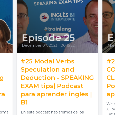
Episode 25
E
December 07, 2023
•
00:15:22
Mar
#25 Modal Verbs
#2
Speculation and
CO
ng
Deduction - SPEAKING
CL
EXAM tips| Podcast
Po
ra
para aprender inglés |
ap
B1
We a
¿How
forma
En este podcast hablaremos de los
Let's