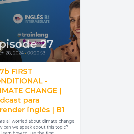
pisode 27
ch 28, 2024
•
00:20:58
7b FIRST
NDITIONAL -
IMATE CHANGE |
dcast para
render inglés | B1
re all worried about climate change.
 can we speak about this topic?
 learn how to use the first