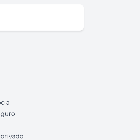
po a
eguro
 privado