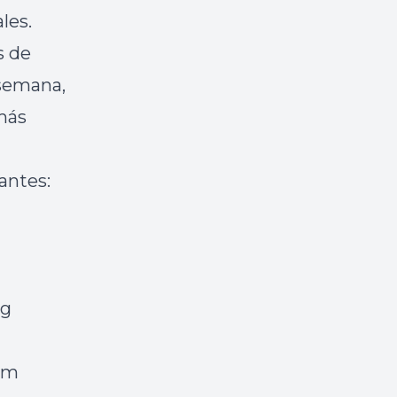
les.
s de
 semana,
 más
antes:
ng
com