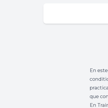
En est
conditi
practic
que con
En Trai