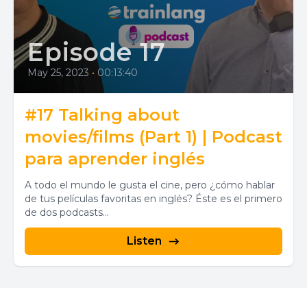
Episode 17
May 25, 2023
•
00:13:40
#17 Talking about
movies/films (Part 1) | Podcast
para aprender inglés
A todo el mundo le gusta el cine, pero ¿cómo hablar
de tus películas favoritas en inglés? Éste es el primero
de dos podcasts...
Listen