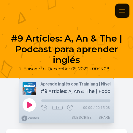
#9 Articles: A, An & The |
Podcast para aprender
inglés
•
•
Episode 9
December 05, 2022
00:15:08
1x
00:00
/
00:15:08
SUBSCRIBE
SHARE