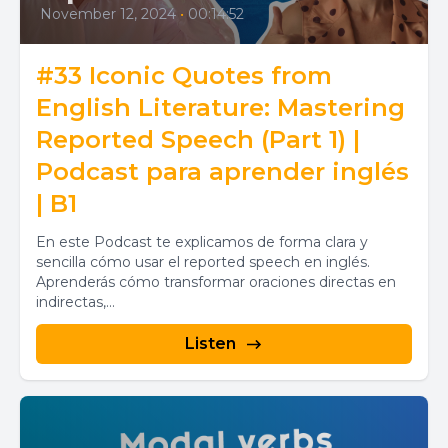
November 12, 2024
•
00:14:52
#33 Iconic Quotes from
English Literature: Mastering
Reported Speech (Part 1) |
Podcast para aprender inglés
| B1
En este Podcast te explicamos de forma clara y
sencilla cómo usar el reported speech en inglés.
Aprenderás cómo transformar oraciones directas en
indirectas,...
Listen