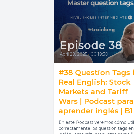
Episode 38
April 29, 2025
•
00:19:30
#38 Question Tags 
Real English: Stock
Markets and Tariff
Wars | Podcast para
aprender inglés | B1
En este Podcast veremos cómo util
correctamente los question tags en