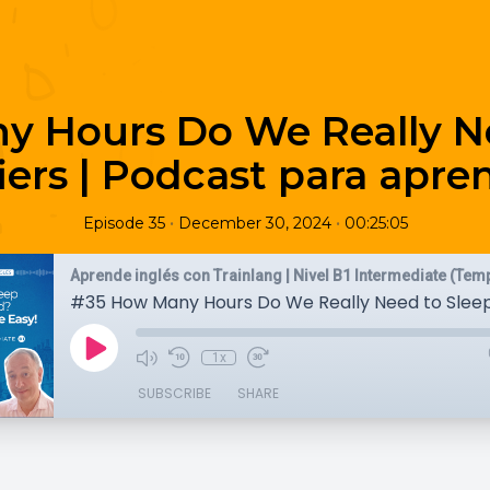
y Hours Do We Really Ne
ers | Podcast para apren
•
•
Episode 35
December 30, 2024
00:25:05
Aprende inglés con Trainlang | Nivel B1 Intermediate (Tem
1x
SUBSCRIBE
SHARE