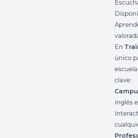
Escucha
Disponi
Aprende
valorad
En
Tra
único p
escuela
clave:
Campus
inglés 
interac
cualqu
Profes