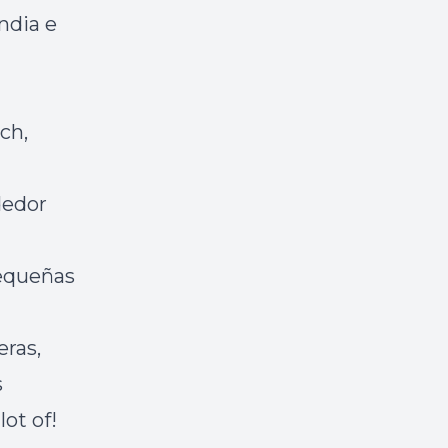
ndia e
ch,
dedor
pequeñas
eras,
s
ot of!