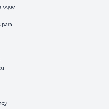
enfoque
s para
s
tu
hoy