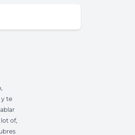
,
 y te
ablar
ot of,
ubres