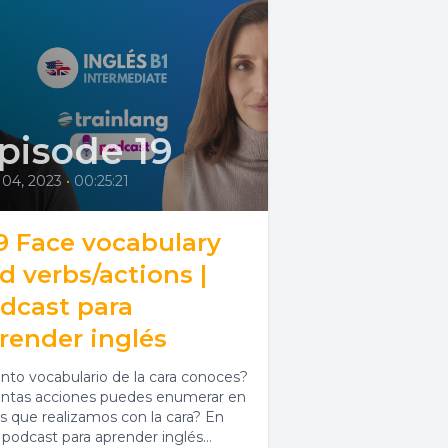
pisode 19
 04, 2023
•
00:25:21
9 Face vocabulary
d verbs/actions |
dcast para
render inglés
nto vocabulario de la cara conoces?
ntas acciones puedes enumerar en
ás que realizamos con la cara? En
 podcast para aprender inglés