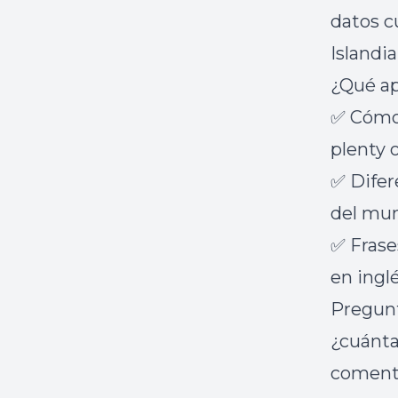
datos c
Islandia
¿Qué ap
✅ Cómo 
plenty o
✅ Difer
del mu
✅ Frase
en inglé
Pregunt
¿cuánta
comenta