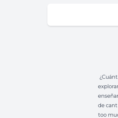
️ ¿Cuán
explora
enseñam
de cant
too muc