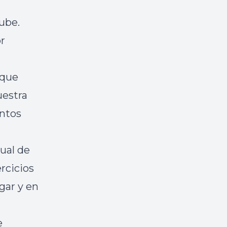
ube.
r
oque
uestra
untos
ual de
rcicios
gar y en
e