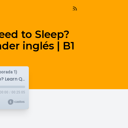
ed to Sleep?
der inglés | B1
porada 1)
#35 How Many Hours Do We Really Need to Sleep? Learn Quantifiers | Podcast para aprender inglés | B1
00:00
/
00:25:05