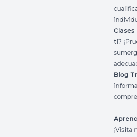
cualifi
individ
Clases
ti? ¡Pr
sumergi
adecuad
Blog T
informa
compren
Aprend
¡Visita