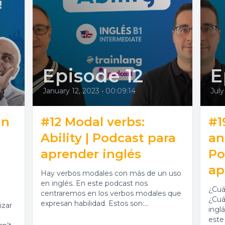
Episode 12
E
January 12, 2023
•
00:09:14
July
in
#12 Modal verbs:
#1
Ability | Podcast para
an
aprender inglés
Po
ap
Hay verbos modales con más de un uso
en inglés. En este podcast nos
¿Cuá
centraremos en los verbos modales que
¿Cuá
expresan habilidad. Estos son:...
izar
ingl
este