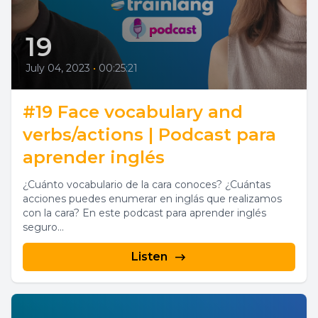
19
July 04, 2023
•
00:25:21
#19 Face vocabulary and
verbs/actions | Podcast para
aprender inglés
¿Cuánto vocabulario de la cara conoces? ¿Cuántas
acciones puedes enumerar en inglás que realizamos
con la cara? En este podcast para aprender inglés
seguro...
Listen