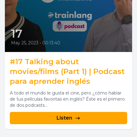
17
May 25, 2023
•
00:13:40
#17 Talking about
movies/films (Part 1) | Podcast
para aprender inglés
A todo el mundo le gusta el cine, pero ¿cómo hablar
de tus películas favoritas en inglés? Éste es el primero
de dos podcasts...
Listen