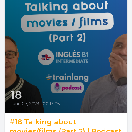
18
June 07, 2023
•
00:13:05
#18 Talking about
movies/films (Part 2) | Podcast